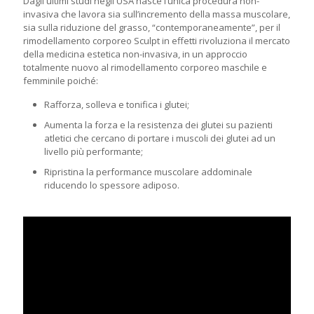
Dagli ultimi studi negli USA nasce l’unica procedura non-
invasiva che lavora sia sull’incremento della massa muscolare,
sia sulla riduzione del grasso, “contemporaneamente”, per il
rimodellamento corporeo Sculpt in effetti rivoluziona il mercato
della medicina estetica non-invasiva, in un approccio
totalmente nuovo al rimodellamento corporeo maschile e
femminile poiché:
Rafforza, solleva e tonifica i glutei;
Aumenta la forza e la resistenza dei glutei su pazienti
atletici che cercano di portare i muscoli dei glutei ad un
livello più performante;
Ripristina la performance muscolare addominale
riducendo lo spessore adiposo.