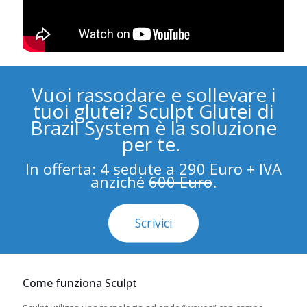
Vuoi rassodare e sollevare i
tuoi glutei? Sculpt Glutei di
Brazil System è la soluzione
per te.
In offerta: 4 sedute a 290 Euro + IVA
anziché
600 Euro
.
Scrivici
Come funziona Sculpt