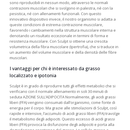
sono riproducibili in nessun modo, attraverso le normali
contrazioni muscolari che si svolgono in palestra, nè con la
pesistica, né con allenamenti funzionali. Con questo
innovativo dispositivo invece, il nostro organismo si adatta a
queste condizioni di estrema contrazione muscolare,
favorendo i cambiamenti nella struttura muscolare interna e
denotando un risultato eccezionale in termini di forma e
resistenza muscolare. Con Sculpt si ottiene una crescita
volumetrica della fibra muscolare (Ipertrofia), che si traduce in
un aumento del volume muscolare e della densità delle fibre
muscolari.
I vantaggi per chi è interessato da grasso
localizzato e ipotonia
Sculpt è in grado di riprodurre tutti gli effetti metabolici che si
verificano con il normale allenamento in soli 30 minuti di
seduta AZIONE SULL’ADIPOCITA Normalmente, gli acidi grassi
liberi (FFA) vengono consumati dall’organismo, come fonte di
energia per il corpo. Ma grazie alle stimolazioni di Sculpt, così
rapide e intensive, l’accumulo di acidi grassi liberi (FFA) travolge
il metabolismo degli adipociti. Questo eccesso di acidi grassi
liberi (FFA) provoca la disfunzione degli adipociti e porta alla
degradazione spontanea del grasso. Le cellule grasse a