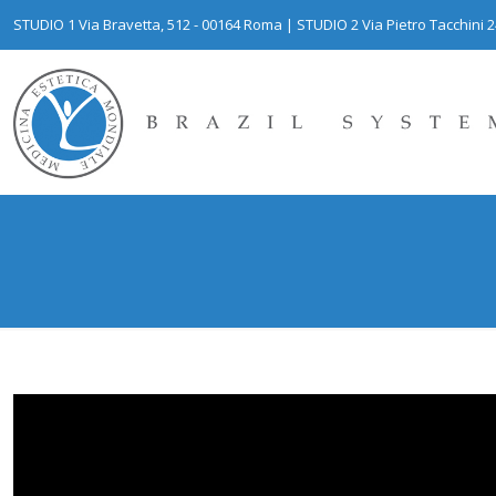
STUDIO 1 Via Bravetta, 512 - 00164 Roma | STUDIO 2 Via Pietro Tacchini 