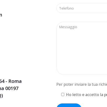
m
164 - Roma
Per poter inviare la tua rich
ma 00197
Ho letto e accetto la pr
Q)