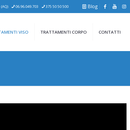
Blog
 (AQ)
06.96.049.703
375 50 50 500
AMENTI VISO
TRATTAMENTI CORPO
CONTATTI