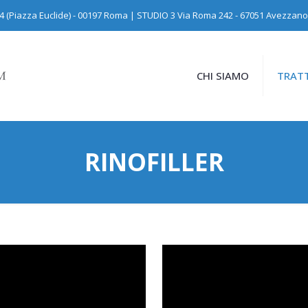
24 (Piazza Euclide) - 00197 Roma | STUDIO 3 Via Roma 242 - 67051 Avezzano
CHI SIAMO
TRATT
RINOFILLER