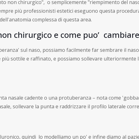
nto non chirurgico", o semplicemente "riempimento del naso"
Sempre più professionisti estetici eseguono questa procedur
dell'anatomia complessa di questa area.
non chirurgico e come puo’ cambiare
tuberanza' sul naso, possiamo facilmente far sembrare il nas
e più sottile e raffinato, e possiamo sollevare ulteriormente
nta nasale cadente o una protuberanza – nota come 'gobba dor
sale, sollevare la punta e raddrizzare il profilo laterale co
ialuronico, quindi lo modelliamo un po' e infine diamo al pa