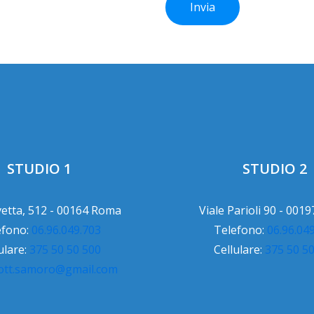
STUDIO 1
STUDIO 2
vetta, 512 - 00164 Roma
Viale Parioli 90 - 001
efono:
06.96.049.703
Telefono:
06.96.04
ulare:
375 50 50 500
Cellulare:
375 50 5
ott.samoro@gmail.com