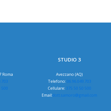
STUDIO 3
97 Roma
Avezzano (AQ)
9.703
Telefono:
06.96.049.703
0 500
Cellulare:
375 50 50 500
Email:
dott.samoro@gmail.com