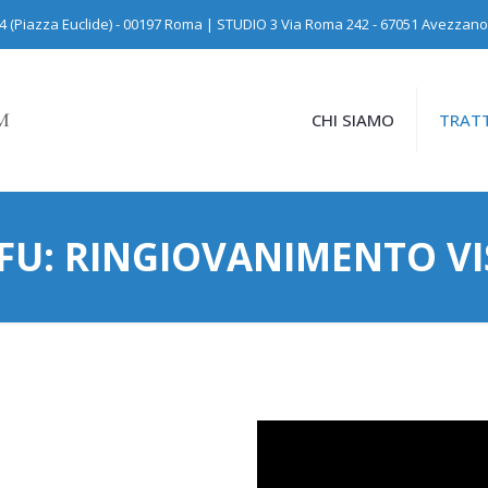
24 (Piazza Euclide) - 00197 Roma | STUDIO 3 Via Roma 242 - 67051 Avezzano
CHI SIAMO
TRATT
FU: RINGIOVANIMENTO V