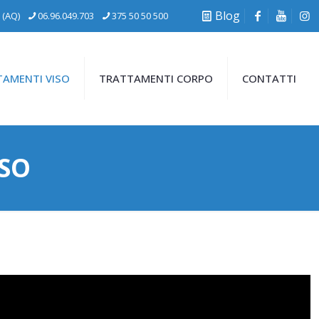
Blog
 (AQ)
06.96.049.703
375 50 50 500
AMENTI VISO
TRATTAMENTI CORPO
CONTATTI
ISO