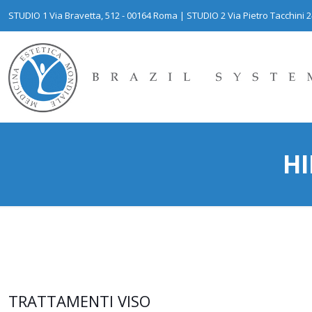
STUDIO 1 Via Bravetta, 512 - 00164 Roma | STUDIO 2 Via Pietro Tacchini 
HI
TRATTAMENTI VISO