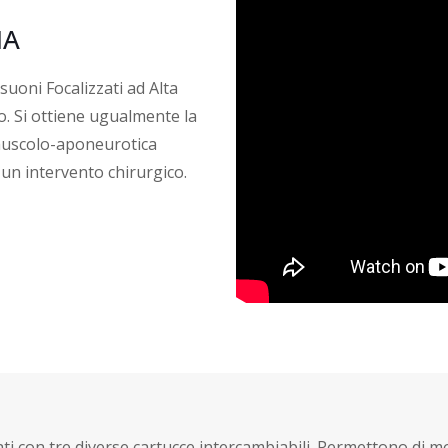
MA
suoni Focalizzati ad Alta
ico. Si ottiene ugualmente la
 muscolo-aponeurotica
 un intervento chirurgico.
ati con tre diverse cartucce intercambiabili. Permettono di m