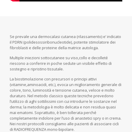
Se prevale una dermocalasi cutanea (rilassamento) e’ indicato
il PDRN (polidesossiribonucleotide), potente stimolatore dei
fibroblasti e delle proteine della matrice autologa.
Multiple iniezioni sottocutanee su viso,collo e decolleté
riescono a conferire in poche sedute un visibile effetto di
sostegno e ripristino tissutale.
La biostimolazione con precursori o principi attivi
(vitamine,aminoacidi, etc.), evoca un miglioramento generale di
colore, tono, luminosità e tensione cutanea, veloce e molto
duraturo. Nel metodo classico queste tecniche prevedono
l’utilizzo di aghi sottilissimi con cui introdurre le sostanze nel
derma; la metodologia è molto delicata e non residua quasi
mai ematomi. Soprattutto, è ben tollerata perché
completamente indolore per l’uso di anastetici spry o in crema.
Nei nostri protocolli consigliamo alle pazienti di associare cicli
di RADIOFREQUENZA mono-bipolare.