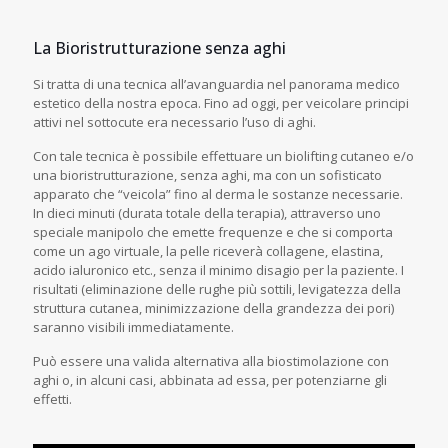
La Bioristrutturazione senza aghi
Si tratta di una tecnica all’avanguardia nel panorama medico
estetico della nostra epoca. Fino ad oggi, per veicolare principi
attivi nel sottocute era necessario l’uso di aghi.
Con tale tecnica è possibile effettuare un biolifting cutaneo e/o
una bioristrutturazione, senza aghi, ma con un sofisticato
apparato che “veicola” fino al derma le sostanze necessarie.
In dieci minuti (durata totale della terapia), attraverso uno
speciale manipolo che emette frequenze e che si comporta
come un ago virtuale, la pelle riceverà collagene, elastina,
acido ialuronico etc., senza il minimo disagio per la paziente. I
risultati (eliminazione delle rughe più sottili, levigatezza della
struttura cutanea, minimizzazione della grandezza dei pori)
saranno visibili immediatamente.
Può essere una valida alternativa alla biostimolazione con
aghi o, in alcuni casi, abbinata ad essa, per potenziarne gli
effetti.