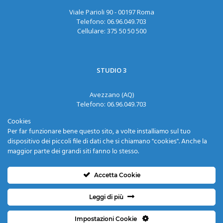
Viale Parioli 90 - 00197 Roma
Telefono:
06.96.049.703
Cellulare:
375 50 50 500
STUDIO 3
Avezzano (AQ)
Telefono:
06.96.049.703
Cellulare:
375 50 50 500
Cookies
Email:
dott.samoro@gmail.com
Per far funzionare bene questo sito, a volte installiamo sul tuo
dispositivo dei piccoli file di dati che si chiamano "cookies". Anche la
maggior parte dei grandi siti fanno lo stesso.
Accetta Cookie
Brazil System Srl © 2026 |
Privacy Policy
e
Cookies Policy
|
Leggi di più
Fatto con il
da
Studio Quadra
.
Impostazioni Cookie