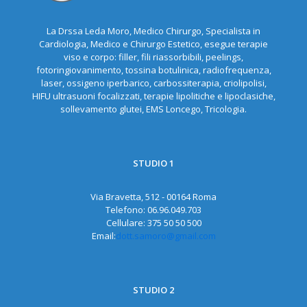
La Drssa Leda Moro, Medico Chirurgo, Specialista in
Cardiologia, Medico e Chirurgo Estetico, esegue terapie
viso e corpo: filler, fili riassorbibili, peelings,
fotoringiovanimento, tossina botulinica, radiofrequenza,
laser, ossigeno iperbarico, carbossiterapia, criolipolisi,
HIFU ultrasuoni focalizzati, terapie lipolitiche e lipoclasiche,
sollevamento glutei, EMS Loncego, Tricologia.
STUDIO 1
Via Bravetta, 512 - 00164 Roma
Telefono:
06.96.049.703
Cellulare:
375 50 50 500
Email:
dott.samoro@gmail.com
STUDIO 2