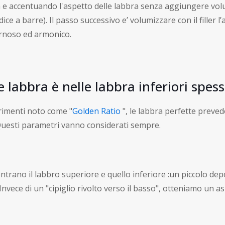
 e accentuando l'aspetto delle labbra senza aggiungere vol
ce a barre). Il passo successivo e’ volumizzare con il filler 
arnoso ed armonico.
e labbra è nelle labbra inferiori spes
trimenti noto come "
Golden Ratio
", le labbra perfette preve
.Questi parametri vanno considerati sempre.
trano il labbro superiore e quello inferiore :un piccolo depo
nvece di un "cipiglio rivolto verso il basso", otteniamo un asp