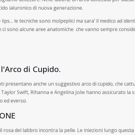
’acido ialuronico di nuova generazione.
 lips… le tecniche sono molpeplici ma sara’ il medico ad identi
rale ci sono alcune aree anatomiche che vanno sempre consid
 l'Arco di Cupido.
nti presentano anche un suggestivo arco di cupido, che catt
ylor Swift, Rihanna e Angelina Jolie hanno assicurato la sua c
o ed everso.
IONE
o il rosa del labbro incontra la pelle. Le iniezioni lungo ques