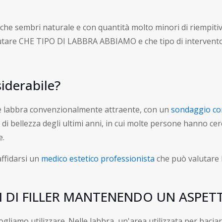
e sembri naturale e con quantità molto minori di riempitivo. 
lutare CHE TIPO DI LABBRA ABBIAMO e che tipo di intervento e
siderabile?
le labbra convenzionalmente attraente, con un
sondaggio co
e di bellezza degli ultimi anni, in cui molte persone hanno ce
e.
affidarsi un
medico estetico professionista
che può valutare l
NI DI FILLER MANTENENDO UN ASPE
ogliamo utilizzare. Nelle labbra, un'area utilizzata per ba