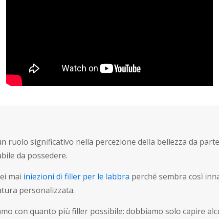
 ruolo significativo nella percezione della bellezza da part
abile da possedere.
rei mai
iniezioni di filler per le labbra
perché sembra così inna
atura personalizzata.
o con quanto più filler possibile: dobbiamo solo capire alc