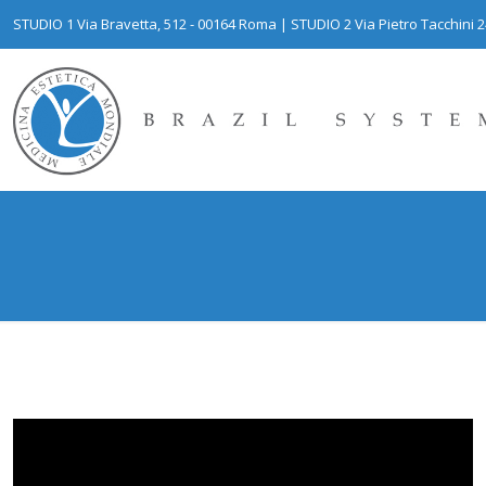
STUDIO 1 Via Bravetta, 512 - 00164 Roma | STUDIO 2 Via Pietro Tacchini 