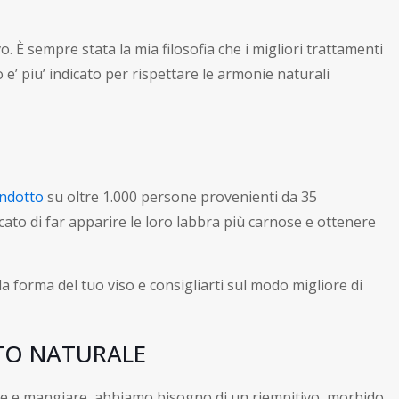
È sempre stata la mia filosofia che i migliori trattamenti
’ piu’ indicato per rispettare le armonie naturali
ndotto
su oltre 1.000 persone provenienti da 35
rcato di far apparire le loro labbra più carnose e ottenere
a forma del tuo viso e consigliarti sul modo migliore di
TTO NATURALE
ciare e mangiare, abbiamo bisogno di un riempitivo morbido