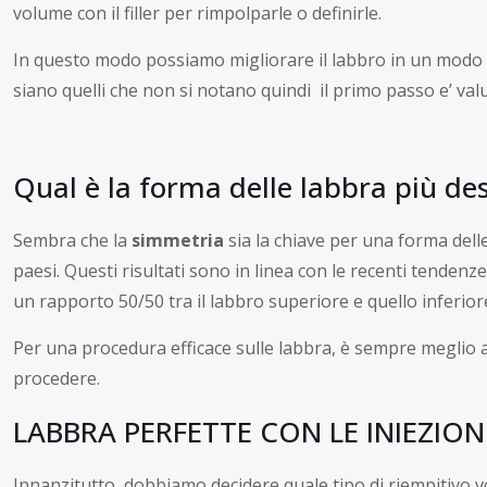
volume con il filler per rimpolparle o definirle.
In questo modo possiamo migliorare il labbro in un modo ch
siano quelli che non si notano quindi il primo passo e’ va
Qual è la forma delle labbra più de
Sembra che la
simmetria
sia la chiave per una forma del
paesi. Questi risultati sono in linea con le recenti tendenz
un rapporto 50/50 tra il labbro superiore e quello inferior
Per una procedura efficace sulle labbra, è sempre meglio 
procedere.
LABBRA PERFETTE CON LE INIEZIO
Innanzitutto, dobbiamo decidere quale tipo di riempitivo v