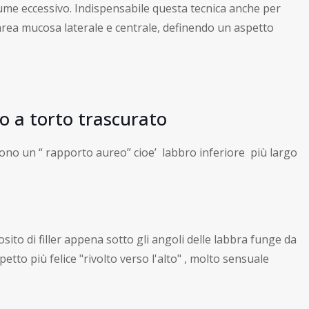
ume eccessivo. Indispensabile questa tecnica anche per
l’area mucosa laterale e centrale, definendo un aspetto
so a torto trascurato
dono un “ rapporto aureo” cioe’ labbro inferiore più largo
sito di filler appena sotto gli angoli delle labbra funge da
etto più felice "rivolto verso l'alto" , molto sensuale