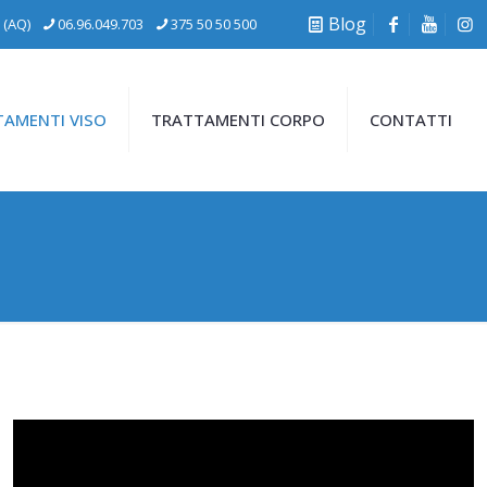
Blog
 (AQ)
06.96.049.703
375 50 50 500
AMENTI VISO
TRATTAMENTI CORPO
CONTATTI