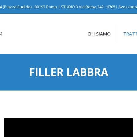
24 (Piazza Euclide) - 00197 Roma | STUDIO 3 Via Roma 242 - 67051 Avezzano
CHI SIAMO
TRATT
FILLER LABBRA