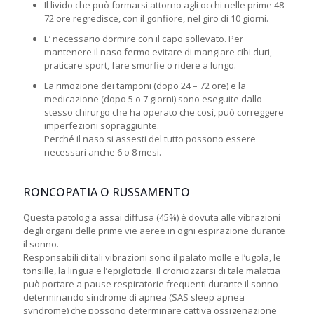
Il livido che può formarsi attorno agli occhi nelle prime 48-
72 ore regredisce, con il gonfiore, nel giro di 10 giorni.
E’ necessario dormire con il capo sollevato. Per
mantenere il naso fermo evitare di mangiare cibi duri,
praticare sport, fare smorfie o ridere a lungo.
La rimozione dei tamponi (dopo 24 – 72 ore) e la
medicazione (dopo 5 o 7 giorni) sono eseguite dallo
stesso chirurgo che ha operato che così, può correggere
imperfezioni sopraggiunte.
Perché il naso si assesti del tutto possono essere
necessari anche 6 o 8 mesi.
RONCOPATIA O RUSSAMENTO
Questa patologia assai diffusa (45%) è dovuta alle vibrazioni
degli organi delle prime vie aeree in ogni espirazione durante
il sonno.
Responsabili di tali vibrazioni sono il palato molle e l’ugola, le
tonsille, la lingua e l’epiglottide. Il cronicizzarsi di tale malattia
può portare a pause respiratorie frequenti durante il sonno
determinando sindrome di apnea (SAS sleep apnea
syndrome) che possono determinare cattiva ossigenazione