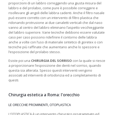
proporzioni di un labbro correggendo una giusta misura del
labbro e del prolabio, come pure è possibile correggere e
risollevare gli angoli delle labbra cadenti. Anche il filtro nasale
può essere corretto con un intervento di filtro plastica che
ridonando protrusione ai due canaletti verticali che dal naso
vanno al centro del labbro eliminano l’aspetto vecchieggiante
del labbro superiore. Varie tecniche debbono essere valutate
caso per caso possono ridefinire il contorno delle labbra
anche a volte con l’uso di materiale sintetico di goretex o con
tecniche più raffinate che aumentano anche lo spessore e
l’esposizione del prolabio stesso.
Esiste poi una
CHIRURGIA DEL SORRISO
con la quale si riesce
a proporzionare l’esposizione dei denti nel sorriso, quando
questa sia alterata. Spesso questi interventi vengono
associati ad interventi di ortodonzia ed a completamento di
questi.
Chirurgia estetica a Roma: l'orecchio
LE ORECCHIE PROMINENTI, OTOPLASTICA
L’OTOPLASTICA è un intervento chirurgico programmato ed