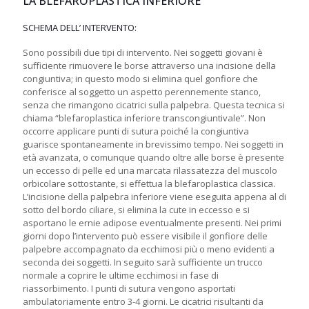
LA BLEFAROPLASTICA INFERIORE
SCHEMA DELL’ INTERVENTO:
Sono possibili due tipi di intervento. Nei soggetti giovani è
sufficiente rimuovere le borse attraverso una incisione della
congiuntiva; in questo modo si elimina quel gonfiore che
conferisce al soggetto un aspetto perennemente stanco,
senza che rimangono cicatrici sulla palpebra. Questa tecnica si
chiama “blefaroplastica inferiore transcongiuntivale”. Non
occorre applicare punti di sutura poiché la congiuntiva
guarisce spontaneamente in brevissimo tempo. Nei soggetti in
età avanzata, o comunque quando oltre alle borse è presente
un eccesso di pelle ed una marcata rilassatezza del muscolo
orbicolare sottostante, si effettua la blefaroplastica classica.
L’incisione della palpebra inferiore viene eseguita appena al di
sotto del bordo ciliare, si elimina la cute in eccesso e si
asportano le ernie adipose eventualmente presenti. Nei primi
giorni dopo l’intervento può essere visibile il gonfiore delle
palpebre accompagnato da ecchimosi più o meno evidenti a
seconda dei soggetti. In seguito sarà sufficiente un trucco
normale a coprire le ultime ecchimosi in fase di
riassorbimento. I punti di sutura vengono asportati
ambulatoriamente entro 3-4 giorni. Le cicatrici risultanti da