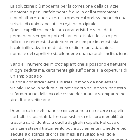
La soluzione più moderna per la correzione della calvizie
incipiente o per il rinfoltimento è quella dell’autotrapianto
monobulbare: questa tecnica prevede il prelevamento di una
striscia di cuoio capelluto in regione occipitale.
Questi capelli che per le loro caratteristiche sono detti
permanenti vengono poi debitamente isolati follicolo per
follicolo e reinnestati anteriormente sempre in anestesia
locale infiltrativa in modo da ricostituire un’ attaccatura
normale del capellizio stabilendone una naturale inclinazione.
Vario è il numero dei microtrapianti che si possono effettuare
in ogni seduta ma, certamente già sufficiente alla copertura di
un ampio spazio.
La zona donatrice verrà suturata in modo da non essere
visibile. Dopo la seduta di autotrapianto nella zona innestata
si formeranno delle piccole croste destinate a scomparire nel
giro di una settimana.
Dopo circa tre settimane cominceranno a ricrescere i capelli
dai bulbi trapiantati; la loro consistenza e la loro modalità di
crescita sarà identica a quella degli altri capelli. Nel caso di
calvizie estese il trattamento potrà ovviamente richiedere più
sedute a distanza di circa sei mesi. Il risultato è valido e