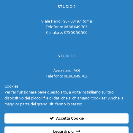
STUDIO 2
Viale Parioli 90 - 00197 Roma
Telefono:
06.96.049.703
Cellulare:
375 50 50 500
STUDIO 3
Avezzano (AQ)
Telefono:
06.96.049.703
Cellulare:
375 50 50 500
Cookies
Email:
dott.samoro@gmail.com
Per far funzionare bene questo sito, a volte installiamo sul tuo
dispositivo dei piccoli file di dati che si chiamano "cookies". Anche la
maggior parte dei grandi siti fanno lo stesso.
Accetta Cookie
Brazil System Srl © 2026 |
Privacy Policy
e
Cookies Policy
|
Leggi di più