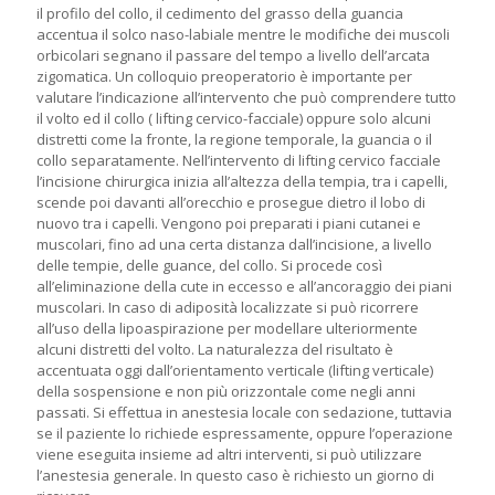
il profilo del collo, il cedimento del grasso della guancia
accentua il solco naso-labiale mentre le modifiche dei muscoli
orbicolari segnano il passare del tempo a livello dell’arcata
zigomatica. Un colloquio preoperatorio è importante per
valutare l’indicazione all’intervento che può comprendere tutto
il volto ed il collo ( lifting cervico-facciale) oppure solo alcuni
distretti come la fronte, la regione temporale, la guancia o il
collo separatamente. Nell’intervento di lifting cervico facciale
l’incisione chirurgica inizia all’altezza della tempia, tra i capelli,
scende poi davanti all’orecchio e prosegue dietro il lobo di
nuovo tra i capelli. Vengono poi preparati i piani cutanei e
muscolari, fino ad una certa distanza dall’incisione, a livello
delle tempie, delle guance, del collo. Si procede così
all’eliminazione della cute in eccesso e all’ancoraggio dei piani
muscolari. In caso di adiposità localizzate si può ricorrere
all’uso della lipoaspirazione per modellare ulteriormente
alcuni distretti del volto. La naturalezza del risultato è
accentuata oggi dall’orientamento verticale (lifting verticale)
della sospensione e non più orizzontale come negli anni
passati. Si effettua in anestesia locale con sedazione, tuttavia
se il paziente lo richiede espressamente, oppure l’operazione
viene eseguita insieme ad altri interventi, si può utilizzare
l’anestesia generale. In questo caso è richiesto un giorno di