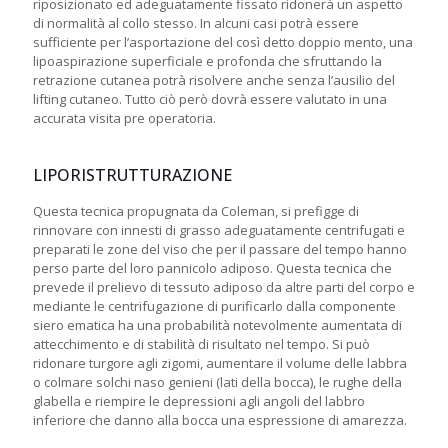
riposizionato ed adeguatamente fissato ridonerà un aspetto
di normalità al collo stesso. In alcuni casi potrà essere
sufficiente per l’asportazione del così detto doppio mento, una
lipoaspirazione superficiale e profonda che sfruttando la
retrazione cutanea potrà risolvere anche senza l’ausilio del
lifting cutaneo. Tutto ciò però dovrà essere valutato in una
accurata visita pre operatoria.
LIPORISTRUTTURAZIONE
Questa tecnica propugnata da Coleman, si prefigge di
rinnovare con innesti di grasso adeguatamente centrifugati e
preparati le zone del viso che per il passare del tempo hanno
perso parte del loro pannicolo adiposo. Questa tecnica che
prevede il prelievo di tessuto adiposo da altre parti del corpo e
mediante le centrifugazione di purificarlo dalla componente
siero ematica ha una probabilità notevolmente aumentata di
attecchimento e di stabilità di risultato nel tempo. Si può
ridonare turgore agli zigomi, aumentare il volume delle labbra
o colmare solchi naso genieni (lati della bocca), le rughe della
glabella e riempire le depressioni agli angoli del labbro
inferiore che danno alla bocca una espressione di amarezza.